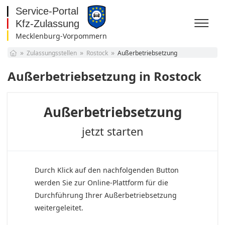
Mecklenburg-Vorpommern
Baden-Württemberg
Zulassungsstellen
Rostock
Außerbetriebsetzung
Bayern
Berlin
Außerbetriebsetzung in Rostock
Brandenburg
Bremen
Hamburg
Außerbetriebsetzung
Hessen
Mecklenburg-
jetzt starten
Vorpommern
Niedersachsen
Nordrhein-Westfalen
Rheinland-Pfalz
Saarland
Durch Klick auf den nachfolgenden Button
Sachsen
werden Sie zur Online-Plattform für die
Sachsen-Anhalt
Durchführung Ihrer Außerbetriebsetzung
Schleswig-Holstein
weitergeleitet.
Thüringen